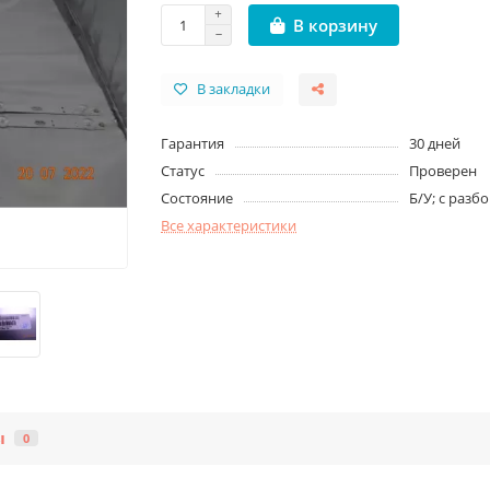
В корзину
В закладки
Гарантия
30 дней
Статус
Проверен
Состояние
Б/У; с разб
Все характеристики
ы
0