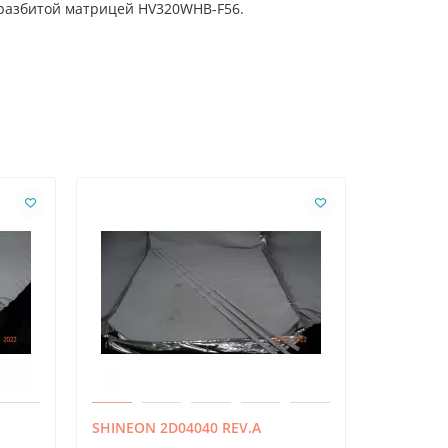
 разбитой матрицей HV320WHB-F56.
SHINEON 2D04040 REV.A
MX32D06