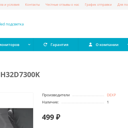
ла и условия
Контакты
Честные отзывы о нас
График отправки
Для по
 мониторов
Гарантия
О компании
 H32D7300K
Производители
DEXP
Наличие:
1
499 ₽