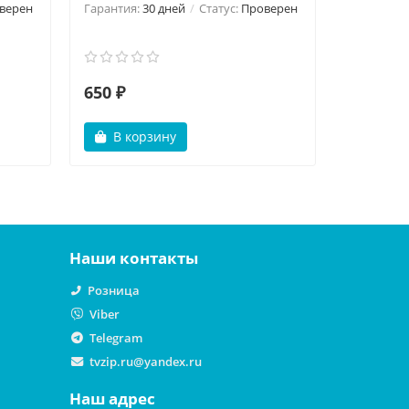
верен
Гарантия:
30 дней
Статус:
Проверен
Гарантия:
650 ₽
499 ₽
В корзину
В ко
Наши контакты
Розница
Viber
Telegram
tvzip.ru@yandex.ru
Наш адрес