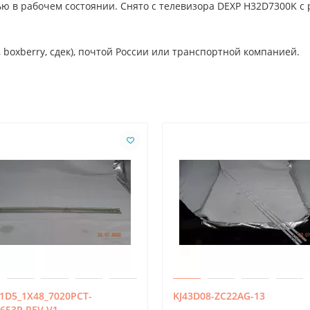
ю в рабочем состоянии. Снято с телевизора DEXP H32D7300K с
 boxberry, сдек), почтой России или транспортной компанией.
1D5_1X48_7020PCT-
KJ43D08-ZC22AG-13
653P REV.V1