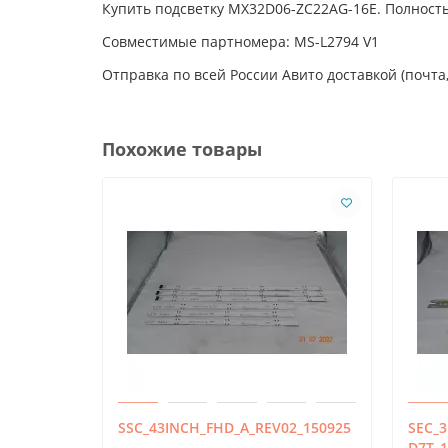
Купить подсветку MX32D06-ZC22AG-16E. Полность
Совместимые партномера: MS-L2794 V1
Отправка по всей России Авито доставкой (почта,
Похожие товары
SSC_43INCH_FHD_A_REV02_150925
SEC_3
D7T_1