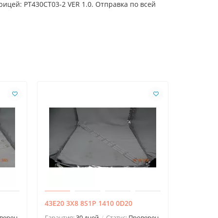
ицей: PT430CT03-2 VER 1.0. Отправка по всей
43E20 3X8 8S1P 1410 0D20
SAMSUNG_
V2.0_170
верен
Гарантия:
30 дней
Статус:
Проверен