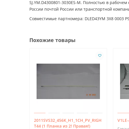
SJ.YM.D4300801-3030ES-M. Полностью в рабочем с
России почтой России или транспортной компан
Совместимые партномера: DLED43YM 3X8 0003 P
Похожие товары
2011SVS32_456K_H1_1CH_PV_RIGH
V1LE
T44 (1 Планка из 2! Правая!)
Гаран