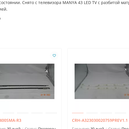
остоянии. Снято с телевизора MANYA 43 LED TV с разбитой матр
ией.
9
-400SMA-R3
CRH-A323030020759PREV1.1
тия:
30 дней
Статус:
Проверен
Гарантия:
30 дней
Статус:
Про