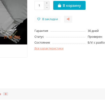
В корзину
В закладки
Гарантия
30 дней
Статус
Проверен
Состояние
Б/У; с разб
Все характеристики
ы
0