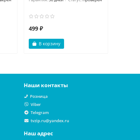
Гарантия:
499 ₽
499 ₽
В корзину
В ко
Наши контакты
Розница
Viber
Telegram
tvzip.ru@yandex.ru
Наш адрес