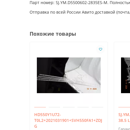
Парт номер: SJ.YM.D5500602-2835ES-M. Полность
Отправка по всей России Авито доставкой (почта,
Похожие товары
HD550Y1U72-
SJ.Y
T0L2+2021031901+SVH550FA1+ZDJ
38.5 
G
Гаран