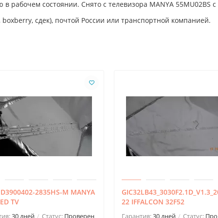
ю в рабочем состоянии. Снято с телевизора MANYA 55MU02BS с 
 boxberry, сдек), почтой России или транспортной компанией.
M.D3900402-2835HS-M MANYA
GIC32LB43_3030F2.1D_V1.3_2
LED TV
22 IFFALCON 32F52
тия:
30 дней
Статус:
Проверен
Гарантия:
30 дней
Статус:
Про