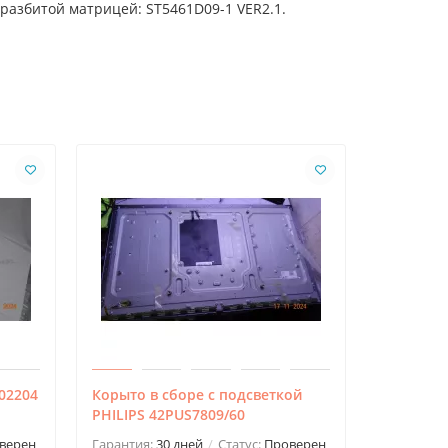
разбитой матрицей: ST5461D09-1 VER2.1.
02204
Корыто в сборе с подсветкой
Корыто в
PHILIPS 42PUS7809/60
42LM640
верен
Гарантия:
30 дней
Статус:
Проверен
Гарантия: