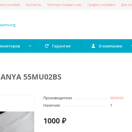
ла и условия
Контакты
Честные отзывы о нас
График отправки
Для по
 мониторов
Гарантия
О компании
 MANYA 55MU02BS
Производители
MANYA
Наличие:
1
1000 ₽