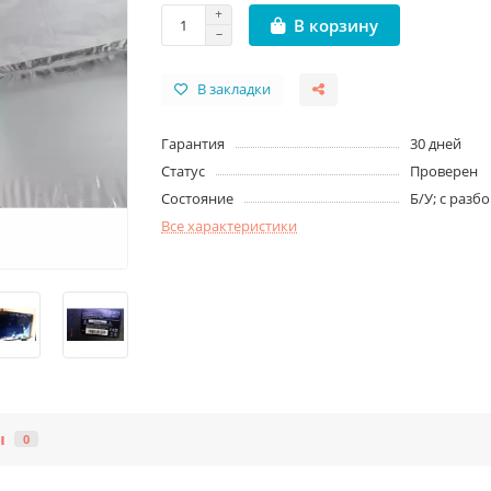
В корзину
В закладки
Гарантия
30 дней
Статус
Проверен
Состояние
Б/У; с разб
Все характеристики
ы
0