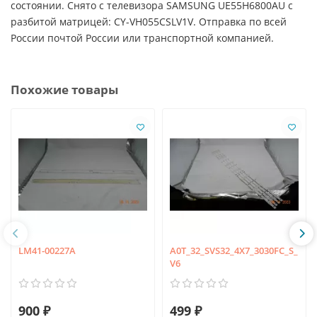
состоянии. Снято с телевизора SAMSUNG UE55H6800AU с
разбитой матрицей: CY-VH055CSLV1V. Отправка по всей
России почтой России или транспортной компанией.
Похожие товары
LM41-00227A
A0T_32_SVS32_4X7_3030FC_S_
V6
900 ₽
499 ₽