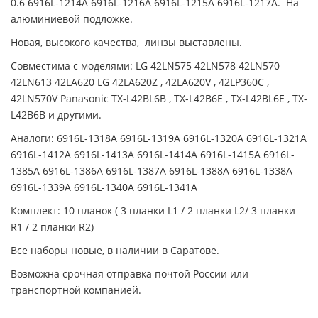
0.6 6916L-1214A 6916L-1216A 6916L-1215A 6916L-1217A. На
алюминиевой подложке.
Новая, высокого качества, линзы выставлены.
Совместима с моделями: LG 42LN575 42LN578 42LN570
42LN613 42LA620 LG 42LA620Z , 42LA620V , 42LP360C ,
42LN570V Panasonic TX-L42BL6B , TX-L42B6E , TX-L42BL6E , TX-
L42B6B и другими.
Аналоги: 6916L-1318A 6916L-1319A 6916L-1320A 6916L-1321A
6916L-1412A 6916L-1413A 6916L-1414A 6916L-1415A 6916L-
1385A 6916L-1386A 6916L-1387A 6916L-1388A 6916L-1338A
6916L-1339A 6916L-1340A 6916L-1341A
Комплект: 10 планок ( 3 планки L1 / 2 планки L2/ 3 планки
R1 / 2 планки R2)
Все наборы новые, в наличии в Саратове.
Возможна срочная отправка почтой России или
транспортной компанией.