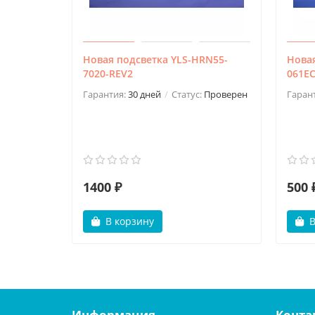
Новая подсветка YLS-HRN55-
Новая
7020-REV2
061EC
Гарантия:
30 дней
Статус:
Проверен
Гаран
1400 ₽
500 
В корзину
В
Информация
Конта