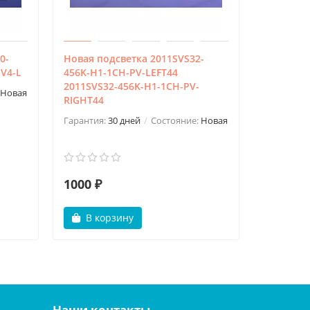
0-
Новая подсветка 2011SVS32-
Новая по
-V4-L
456K-H1-1CH-PV-LEFT44
2011SVS4
2011SVS32-456K-H1-1CH-PV-
62
Новая
RIGHT44
2011SVS4
2
Гарантия:
30 дней
Состояние:
Новая
Гарантия:
1000 ₽
1800 ₽
В корзину
В ко
Наши контакты