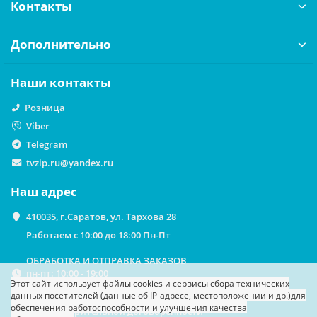
Контакты
Дополнительно
Наши контакты
Розница
Viber
Telegram
tvzip.ru@yandex.ru
Наш адрес
410035, г.Саратов, ул. Тархова 28
Работаем с 10:00 до 18:00 Пн-Пт
ОБРАБОТКА И ОТПРАВКА ЗАКАЗОВ
пн-пт: 10:00 - 19:00
Этот сайт использует файлы cookies
и сервисы сбора технических
данных посетителей (данные об IP-адресе, местоположении и др.)
для
ВЫДАЧА ЗАКАЗОВ НА САМОВЫВОЗ
обеспечения работоспособности и улучшения качества
По предварительной договоренности