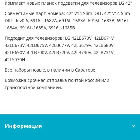
Комплект новых планок подсветки для телевизоров LG 42"
Совместимые парт-номера: 42" V14 Slim DRT, 42" V14 Slim
DRT Rev0.6, 6916L-1682A, 6916L-1683A, 6916L-1683B, 6916L-
1684A, 6916L-1685A, 6916L-1685B
Подходит для телевизоров: LG 42LB670V, 42LB671V,
42LB673V, 42LB675V, 42LB677V, 42LB679V, 42LB680V,
42LB690V, 42LB700V, 42LB720V, 42LB730V, 42LB731V,
42LY970H
Все наборы новые, в наличии в Саратове.
Возможна срочная отправка почтой России или
транспортной компанией.
Информация