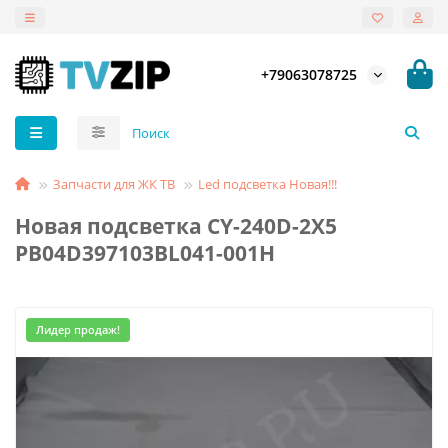
+79063078725
Запчасти для ЖК ТВ
Led подсветка Новая!!!
Новая подсветка CY-240D-2X5
PB04D397103BL041-001H
Лидер продаж!