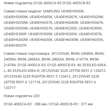
Новая подсветка D1GE-400SCA-R3 D1GE-400SCB-R3
Совместимые модели: SAMSUNG UE40EH5000K,
UE40EH5000W, UE40EH5005K, UE40EH5007K, UE40EH5020W,
UE40EH5030W, UE40EH5037K, UE40EH5040W, UE40EH5047K,
UE40EH5050W, UE40EH5057K, UE40EH5200S, UE40EH5300K,
UE40EH5300P, UE40EH5300W, UE40EH5305K, UE40EH5307K,
UE40EH5450W, UE40EH6030K, UE40EH6030W, UE40EH6035K,
UE40EH6037K
Совместимые партномера: 2012SVS40, BN96-24089A, BN96-
24090A, BN96-28682A, BN96-28683A, BN96-21477A, BN96-
21478A, D1GE-400SCA-R3, D1GE-400SCB-R3, 40-3535LED-60EA-
L, 40-3535LED-60EA-R, 2012SVS40 3228 LEFT06 REV1.5 120412,
2012SVS40 3228 RIGHT06 REV1.5 120412, 2012SVS40 3228
LEFT06 REV1.6 121718, 2012SVS40 3228 RIGHT06 REV1.6
120717
Новая подсветка LED
D1GE-400SCA-R3 : 388 мм / D1GE-400SCB-R3 : 377 мм