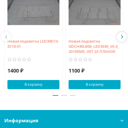
Новая подсветка LED39D13-
Новая подсветка
ZC14-01
GDCH40LB06_LED3030_V0.4_
20150505. НЕТ 2Х ПЛАНОК
1400 ₽
1100 ₽
В корзину
В корзину
Информация