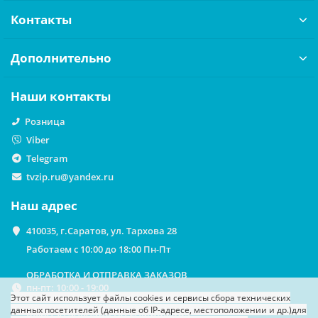
Контакты
Дополнительно
Наши контакты
Розница
Viber
Telegram
tvzip.ru@yandex.ru
Наш адрес
410035, г.Саратов, ул. Тархова 28
Работаем с 10:00 до 18:00 Пн-Пт
ОБРАБОТКА И ОТПРАВКА ЗАКАЗОВ
пн-пт: 10:00 - 19:00
Этот сайт использует файлы cookies
и сервисы сбора технических
данных посетителей (данные об IP-адресе, местоположении и др.)
для
ВЫДАЧА ЗАКАЗОВ НА САМОВЫВОЗ