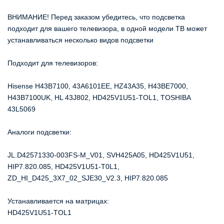
ВНИМАНИЕ! Перед заказом убедитесь, что подсветка 
подходит для вашего телевизора, в одной модели ТВ может 
устанавливаться несколько видов подсветки
Подходит для телевизоров:
Hisense H43B7100, 43A6101EE, HZ43A35, H43BE7000, 
H43B7100UK, HL 43J802, HD425V1U51-TOL1, TOSHIBA 
43L5069 
Аналоги подсветки:
JL.D42571330-003FS-M_V01, SVH425A05, HD425V1U51, 
HIP7.820.085, HD425V1U51-T0L1, 
ZD_HI_D425_3X7_02_SJE30_V2.3, HIP7.820.085  
Устанавливается на матрицах:
HD425V1U51-TOL1 