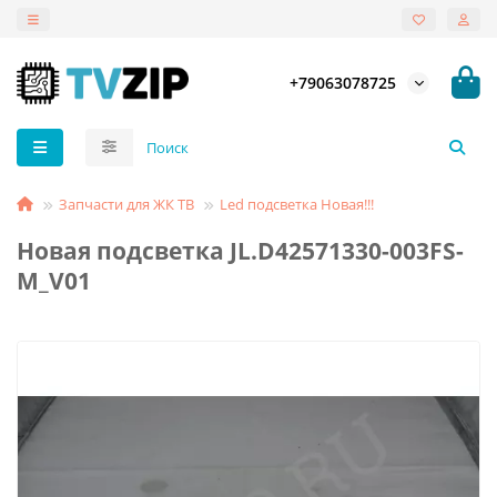
+79063078725
Запчасти для ЖК ТВ
Led подсветка Новая!!!
Новая подсветка JL.D42571330-003FS-
M_V01