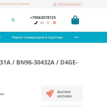
купателей из Саратова
Личный кабинет
+79063078725
Ремонт телевизоров в Саратове
31A / BN96-30432A / D4GE-
Быстрая
чии
доставка