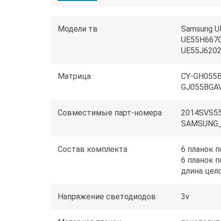
Модели тв
Samsung U
UE55H6670
UE55J6202
Матрица
CY-GH055B
GJ055BGA
Совместимые парт-номера
2014SVS55
SAMSUNG_
Состав комплекта
6 планок 
6 планок 
длина цел
Напряжение светодиодов
3v