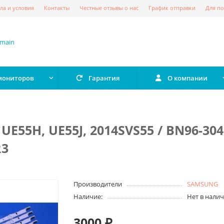
ла и условия
Контакты
Честные отзывы о нас
График отправки
Для по
 мониторов
Гарантия
О компании
E55H, UE55J, 2014SVS55 / BN96-304
R3
Производители
SAMSUNG
Наличие:
Нет в нали
3000 ₽