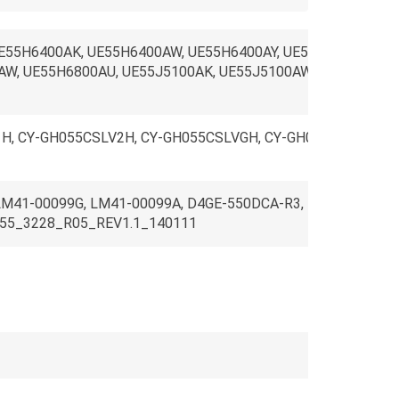
E55H6400AK, UE55H6400AW, UE55H6400AY, UE55H6500AT, UE
W, UE55H6800AU, UE55J5100AK, UE55J5100AW, UE55J5510A
H, CY-GH055CSLV2H, CY-GH055CSLVGH, CY-GH05BGLV4H, CY
LM41-00099G, LM41-00099A, D4GE-550DCA-R3, D4GE-550DCB
55_3228_R05_REV1.1_140111