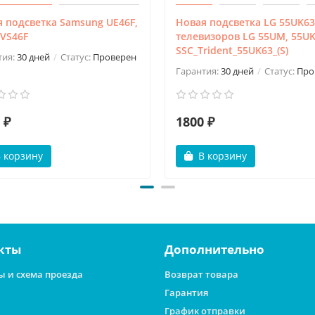
 подсветка Samsung UE46F,
Новая подсветка LG 55UK63
VS46F
телевизоров LG 55UM, 55UK
SSC_Trident_55UK63_(S)
тия:
30 дней
Статус:
Проверен
Гарантия:
30 дней
Статус:
Про
 ₽
1800 ₽
 корзину
В корзину
кты
Дополнительно
ы и схема проезда
Возврат товара
Гарантия
График отправки