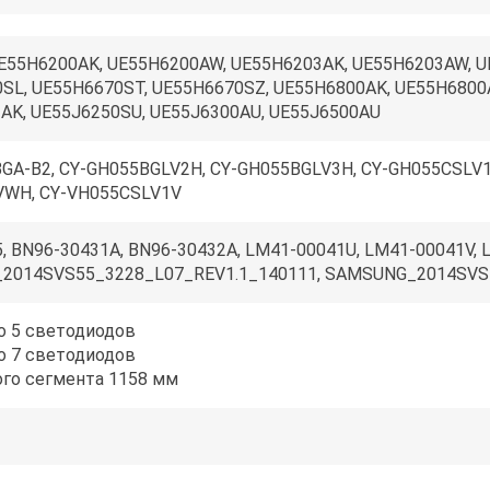
E55H6200AK, UE55H6200AW, UE55H6203AK, UE55H6203AW, U
SL, UE55H6670ST, UE55H6670SZ, UE55H6800AK, UE55H6800A
AK, UE55J6250SU, UE55J6300AU, UE55J6500AU
GA-B2, CY-GH055BGLV2H, CY-GH055BGLV3H, CY-GH055CSLV1
VWH, CY-VH055CSLV1V
, BN96-30431A, BN96-30432A, LM41-00041U, LM41-00041V, 
2014SVS55_3228_L07_REV1.1_140111, SAMSUNG_2014SVS
по 5 светодиодов
по 7 светодиодов
ого сегмента 1158 мм