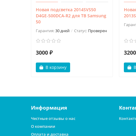
Новая подсветка 2014SVS50
Новая
D4GE-500DCA-R2 для ТВ Samsung
2013S
50
Гаран
Гарантия:
30 дней
Статус:
Проверен
3000 ₽
3200
В корзину
В
Информация
Конта
Честные отзывы о нас
Контакт
О компании
Оплата и доставка