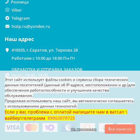
Розница
Viber
Telegram
tvzip.ru@yandex.ru
Наш адрес
410035, г.Саратов, ул. Тархова 28
Работаем с 10:00 до 18:00 Пн-Пт
ОБРАБОТКА И ОТПРАВКА ЗАКАЗОВ
пн-пт: 10:00 - 19:00
Этот сайт использует файлы cookies
и сервисы сбора технических
данных посетителей (данные об IP-адресе, местоположении и др.)
для
ВЫДАЧА ЗАКАЗОВ НА САМОВЫВОЗ
обеспечения работоспособности и улучшения качества
По предварительной договоренности
обслуживания.
Продолжая использовать наш сайт, вы автоматически соглашаетесь
с использованием данных технологий.
Если у вас проблема с оплатой напишите нам в ватсап \
вайбер\телеграмм
89063078725
Не принимаю
Всё понятно