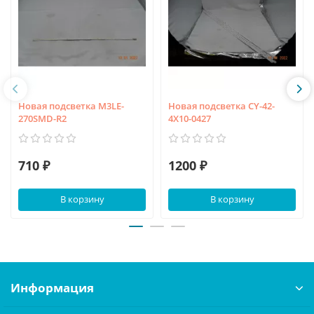
Новая подсветка M3LE-
Новая подсветка CY-42-
270SMD-R2
4X10-0427
710 ₽
1200 ₽
В корзину
В корзину
Информация