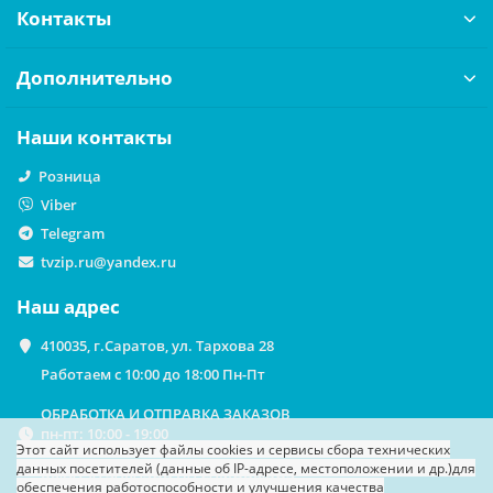
Контакты
Дополнительно
Наши контакты
Розница
Viber
Telegram
tvzip.ru@yandex.ru
Наш адрес
410035, г.Саратов, ул. Тархова 28
Работаем с 10:00 до 18:00 Пн-Пт
ОБРАБОТКА И ОТПРАВКА ЗАКАЗОВ
пн-пт: 10:00 - 19:00
Этот сайт использует файлы cookies
и сервисы сбора технических
данных посетителей (данные об IP-адресе, местоположении и др.)
для
ВЫДАЧА ЗАКАЗОВ НА САМОВЫВОЗ
обеспечения работоспособности и улучшения качества