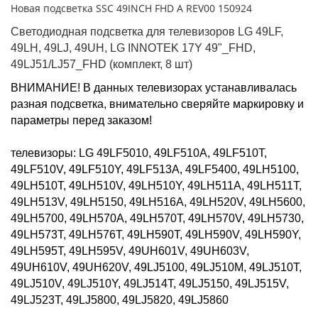
Новая подсветка SSC 49INCH FHD A REV00 150924
Светодиодная подсветка для телевизоров LG 49LF, 
49LH, 49LJ, 49UH, LG INNOTEK 17Y 49"_FHD, 
49LJ51/LJ57_FHD (комплект, 8 шт)
ВНИМАНИЕ! В данных телевизорах устанавливалась 
разная подсветка, внимательно сверяйте маркировку и 
параметры перед заказом!

телевизоры: LG 49LF5010, 49LF510A, 49LF510T, 
49LF510V, 49LF510Y, 49LF513A, 49LF5400, 49LH5100, 
49LH510T, 49LH510V, 49LH510Y, 49LH511A, 49LH511T, 
49LH513V, 49LH5150, 49LH516A, 49LH520V, 49LH5600, 
49LH5700, 49LH570A, 49LH570T, 49LH570V, 49LH5730, 
49LH573T, 49LH576T, 49LH590T, 49LH590V, 49LH590Y, 
49LH595T, 49LH595V, 49UH601V, 49UH603V, 
49UH610V, 49UH620V, 49LJ5100, 49LJ510M, 49LJ510T, 
49LJ510V, 49LJ510Y, 49LJ514T, 49LJ5150, 49LJ515V, 
49LJ523T, 49LJ5800, 49LJ5820, 49LJ5860
