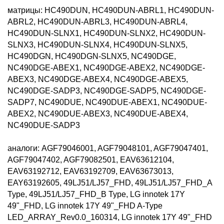
матрицы: HC490DUN, HC490DUN-ABRL1, HC490DUN-
ABRL2, HC490DUN-ABRL3, HC490DUN-ABRL4, 
HC490DUN-SLNX1, HC490DUN-SLNX2, HC490DUN-
SLNX3, HC490DUN-SLNX4, HC490DUN-SLNX5, 
HC490DGN, HC490DGN-SLNX5, NC490DGE, 
NC490DGE-ABEX1, NC490DGE-ABEX2, NC490DGE-
ABEX3, NC490DGE-ABEX4, NC490DGE-ABEX5, 
NC490DGE-SADP3, NC490DGE-SADP5, NC490DGE-
SADP7, NC490DUE, NC490DUE-ABEX1, NC490DUE-
ABEX2, NC490DUE-ABEX3, NC490DUE-ABEX4, 
NC490DUE-SADP3

аналоги: AGF79046001, AGF79048101, AGF79047401, 
AGF79047402, AGF79082501, EAV63612104, 
EAV63192712, EAV63192709, EAV63673013, 
EAY63192605, 49LJ51/LJ57_FHD, 49LJ51/LJ57_FHD_A 
Type, 49LJ51/LJ57_FHD_B Type, LG innotek 17Y 
49"_FHD, LG innotek 17Y 49"_FHD A-Type 
LED_ARRAY_Rev0.0_160314, LG innotek 17Y 49"_FHD 