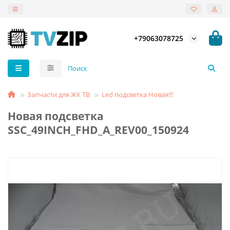
+79063078725
Запчасти для ЖК ТВ
Led подсветка Новая!!!
Новая подсветка
SSC_49INCH_FHD_A_REV00_150924