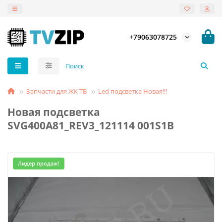
+79063078725
Запчасти для ЖК ТВ
Led подсветка Новая!!!
Новая подсветка
SVG400A81_REV3_121114 001S1B
Лидер продаж!