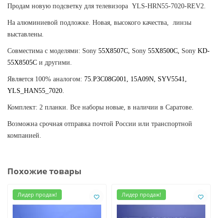
Продам новую подсветку для телевизора YLS-HRN55-7020-REV2.
На алюминиевой подложке. Новая, высокого качества, линзы
выставлены.
Совместима с моделями: Sony
55X8507C,
Sony
55X8500C,
Sony
KD-
55X8505C
и другими.
Является 100% аналогом:
75.P3C08G001, 15A09N, SYV5541,
YLS_HAN55_7020.
Комплект: 2 планки. Все наборы новые, в наличии в Саратове.
Возможна срочная отправка почтой России или транспортной
компанией.
Похожие товары
Лидер продаж!
Лидер продаж!