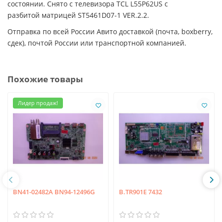
состоянии. Снято с телевизора TCL L55P62US с
разбитой матрицей ST5461D07-1 VER.2.2.
Отправка по всей России Авито доставкой (почта, boxberry,
сдек), почтой России или транспортной компанией.
Похожие товары
Лидер продаж!
BN41-02482A BN94-12496G
B.TR901E 7432