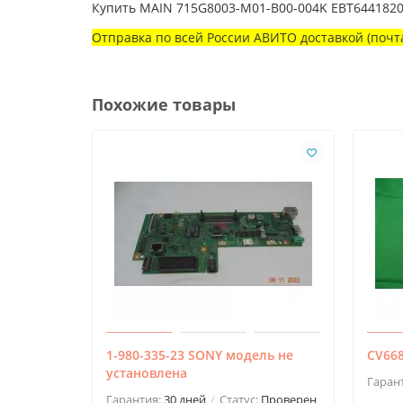
Купить MAIN 715G8003-M01-B00-004K EBT64418201
Отправка по всей России АВИТО доставкой (почта
Похожие товары
1-980-335-23 SONY модель не
CV668
установлена
Гаран
Гарантия:
30 дней
Статус:
Проверен