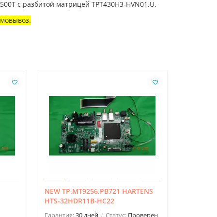
H500T с разбитой матрицей TPT430H3-HVN01.U.
амовывоз.
NEW TP.MT9256.PB721 HARTENS
NEW TP.S
HTS-32HDR11B-HC22
32QWS90
Гарантия:
30 дней
Статус:
Проверен
Гарантия: