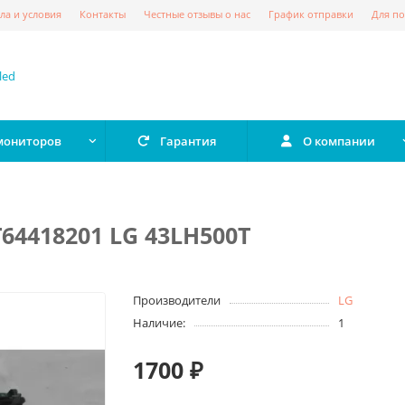
ла и условия
Контакты
Честные отзывы о нас
График отправки
Для по
 мониторов
Гарантия
О компании
T64418201 LG 43LH500T
Производители
LG
Наличие:
1
1700 ₽