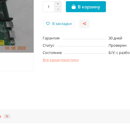
В корзину
В закладки
Гарантия
30 дней
Статус
Проверен
Состояние
Б/У; с разб
Все характеристики
ы
0