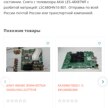
состоянии. Снято с телевизора AKAI LES-48X87WF с
разбитой матрицей: LSC480HN10-B01. Отправка по всей
России почтой России или транспортной компанией.
Похожие товары
BN41-00636C BN94-00752A
EAX69821802(1.1)
SAMSUNG LE27T51B
EBU66982406