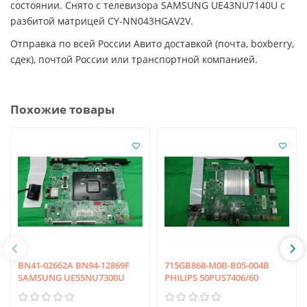
состоянии. Снято с телевизора SAMSUNG UE43NU7140U с
разбитой матрицей CY-NN043HGAV2V.
Отправка по всей России Авито доставкой (почта, boxberry,
сдек), почтой России или транспортной компанией.
Похожие товары
BN41-02662A BN94-12869F
715GB868-M0B-B05-004B
SAMSUNG UE55NU7300U
PHILIPS 50PUS7406/60