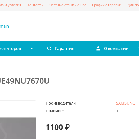
ла и условия
Контакты
Честные отзывы о нас
График отправки
Для по
 мониторов
Гарантия
О компании
 UE49NU7670U
Производители
SAMSUNG
Наличие:
1
1100 ₽