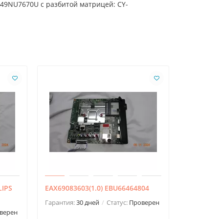
49NU7670U с разбитой матрицей: CY-
LIPS
EAX69083603(1.0) EBU66464804
EAX58326
Гарантия:
30 дней
Статус:
Проверен
Гарантия:
верен