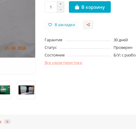
В корзину
В закладки
Гарантия
30 дней
Статус
Проверен
Состояние
Б/У; с разб
Все характеристики
ы
0