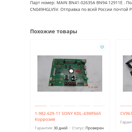
Парт номер: MAIN BN41-02635A BN94-12911E . П
CN049HGLV5V. Отправка по всей России почтой 
Похожие товары
1-982-629-11 SONY KDL-43WF665
CV96
Коррозия
Гаран
Гарантия:
30 дней
Статус:
Проверен