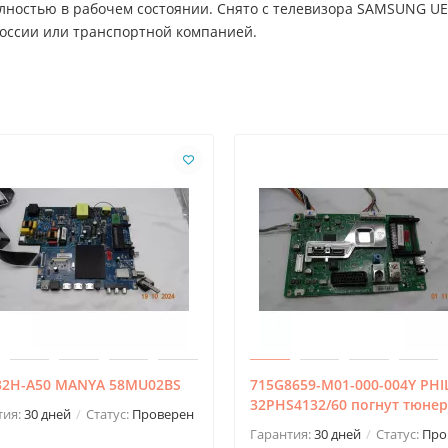
олностью в рабочем состоянии. Снято с телевизора SAMSUNG UE
России или транспортной компанией.
32H-A50 MANYA 58MU02BS
715G8659-M01-000-004Y PHI
32PHS4132/60 погнут тюнер
тия:
30 дней
Статус:
Проверен
Гарантия:
30 дней
Статус:
Про