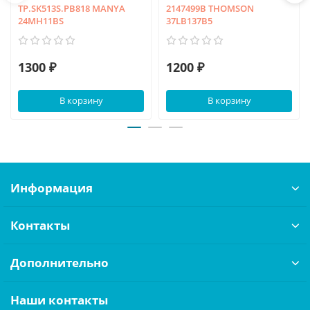
TP.SK513S.PB818 MANYA
2147499B THOMSON
24MH11BS
37LB137B5
1300 ₽
1200 ₽
В корзину
В корзину
Информация
Контакты
Дополнительно
Наши контакты