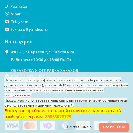
Розница
Viber
Telegram
tvzip.ru@yandex.ru
Наш адрес
410035, г.Саратов, ул. Тархова 28
Работаем с 10:00 до 18:00 Пн-Пт
ОБРАБОТКА И ОТПРАВКА ЗАКАЗОВ
пн-пт: 10:00 - 19:00
Этот сайт использует файлы cookies
и сервисы сбора технических
данных посетителей (данные об IP-адресе, местоположении и др.)
для
ВЫДАЧА ЗАКАЗОВ НА САМОВЫВОЗ
обеспечения работоспособности и улучшения качества
По предварительной договоренности
обслуживания.
Продолжая использовать наш сайт, вы автоматически соглашаетесь
с использованием данных технологий.
Если у вас проблема с оплатой напишите нам в ватсап \
вайбер\телеграмм
89063078725
Не принимаю
Всё понятно