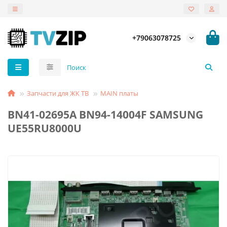
+79063078725
Запчасти для ЖК ТВ
MAIN платы
BN41-02695A BN94-14004F SAMSUNG
UE55RU8000U