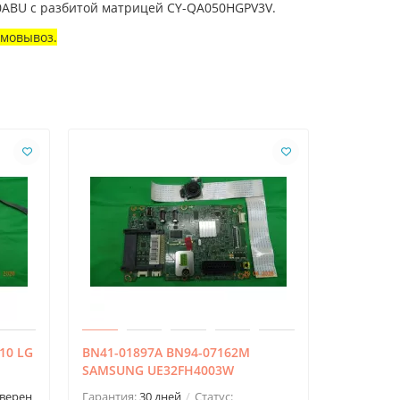
0ABU с разбитой матрицей CY-QA050HGPV3V.
амовывоз.
10 LG
BN41-01897A BN94-07162M
EAX65384
SAMSUNG UE32FH4003W
42LB679V
верен
Гарантия:
30 дней
Статус:
Гарантия: