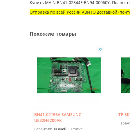
Купить MAIN BN41-02844E BN94-00060Y. Полност
Отправка по всей России АВИТО доставкой (почта
Похожие товары
BN41-02156A SAMSUNG
TP.SK
UE32H6200AK
Гаран
Гарантия:
30 дней
Статус: