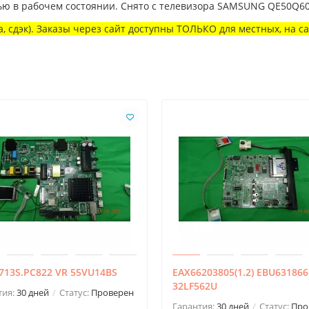
ью в рабочем состоянии. Снято с телевизора SAMSUNG QE50Q6
, сдэк). Заказы через сайт доступны ТОЛЬКО для местных, на с
713S.PC822 VR 55VU14BS
EAX66203805(1.2) EBU631866
32LF562U
тия:
30 дней
Статус:
Проверен
Гарантия:
30 дней
Статус:
Про