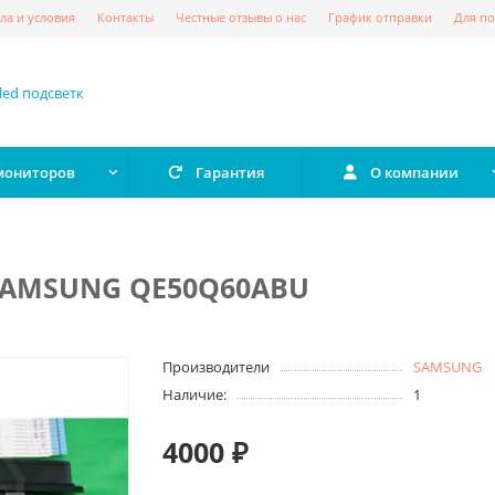
ла и условия
Контакты
Честные отзывы о нас
График отправки
Для по
 мониторов
Гарантия
О компании
 SAMSUNG QE50Q60ABU
Производители
SAMSUNG
Наличие:
1
4000 ₽