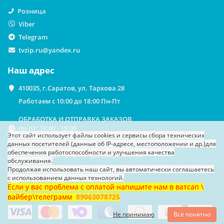
Розница
Viber
Telegram
tvzip.ru@yandex.ru
Наш адрес
410035, г.Саратов, ул. Тархова 28
Работаем с 10:00 до 18:00 Пн-Пт
ОБРАБОТКА И ОТПРАВКА ЗАКАЗОВ
пн-пт: 10:00 - 19:00
Этот сайт использует файлы cookies
и сервисы сбора технических
данных посетителей (данные об IP-адресе, местоположении и др.)
для
ВЫДАЧА ЗАКАЗОВ НА САМОВЫВОЗ
обеспечения работоспособности и улучшения качества
По предварительной договоренности
обслуживания.
Продолжая использовать наш сайт, вы автоматически соглашаетесь
с использованием данных технологий.
Если у вас проблема с оплатой напишите нам в ватсап \
вайбер\телеграмм
89063078725
Не принимаю
Всё понятно