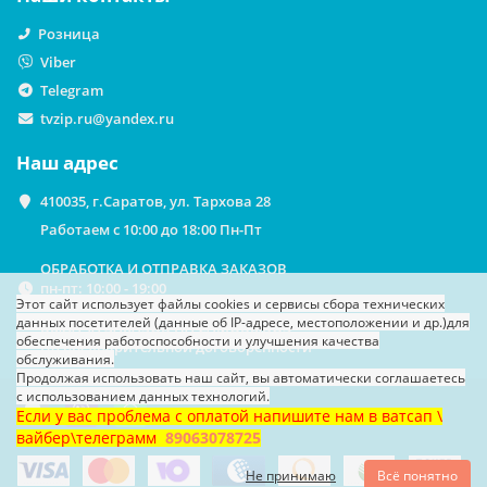
Розница
Viber
Telegram
tvzip.ru@yandex.ru
Наш адрес
410035, г.Саратов, ул. Тархова 28
Работаем с 10:00 до 18:00 Пн-Пт
ОБРАБОТКА И ОТПРАВКА ЗАКАЗОВ
пн-пт: 10:00 - 19:00
Этот сайт использует файлы cookies
и сервисы сбора технических
данных посетителей (данные об IP-адресе, местоположении и др.)
для
ВЫДАЧА ЗАКАЗОВ НА САМОВЫВОЗ
обеспечения работоспособности и улучшения качества
По предварительной договоренности
обслуживания.
Продолжая использовать наш сайт, вы автоматически соглашаетесь
с использованием данных технологий.
Если у вас проблема с оплатой напишите нам в ватсап \
вайбер\телеграмм
89063078725
Не принимаю
Всё понятно