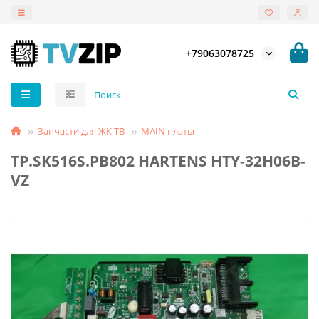
+79063078725
Запчасти для ЖК ТВ
MAIN платы
TP.SK516S.PB802 HARTENS HTY-32H06B-
VZ