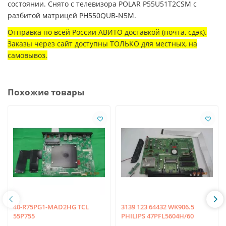
состоянии. Снято с телевизора POLAR P55U51T2CSM с
разбитой матрицей PH550QUB-N5M.
Отправка по всей России АВИТО доставкой (почта, сдэк).
Заказы через сайт доступны ТОЛЬКО для местных, на
самовывоз.
Похожие товары
40-R75PG1-MAD2HG TCL
3139 123 64432 WK906.5
55P755
PHILIPS 47PFL5604H/60