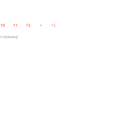
10
11
12
>
>|
5 страниц)