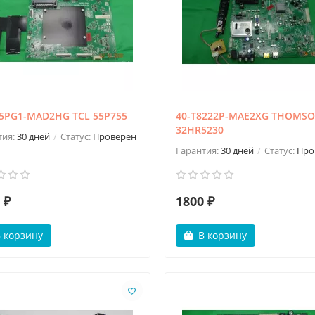
75PG1-MAD2HG TCL 55P755
40-T8222P-MAE2XG THOMS
32HR5230
тия:
30 дней
Статус:
Проверен
Гарантия:
30 дней
Статус:
Про
 ₽
1800 ₽
 корзину
В корзину