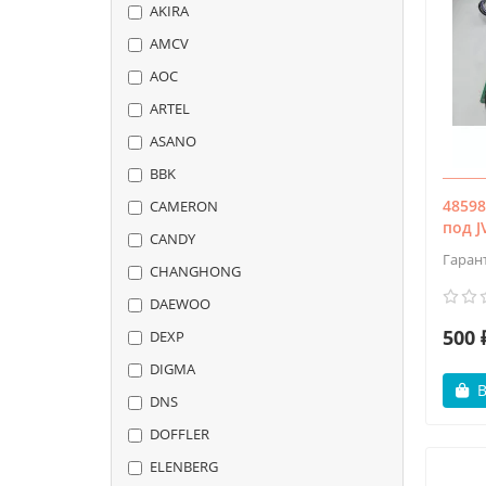
AKIRA
AMCV
AOC
ARTEL
ASANO
BBK
48598
CAMERON
под J
CANDY
Гаран
CHANGHONG
DAEWOO
500 
DEXP
DIGMA
В
DNS
DOFFLER
ELENBERG