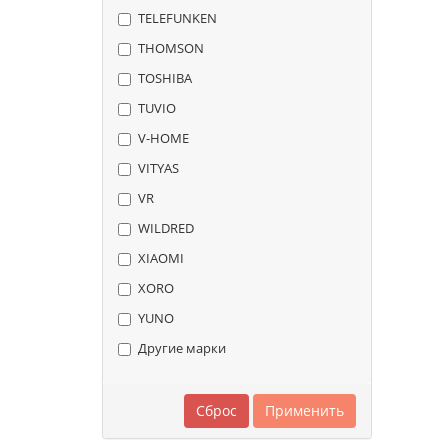
TELEFUNKEN
THOMSON
TOSHIBA
TUVIO
V-HOME
VITYAS
VR
WILDRED
XIAOMI
XORO
YUNO
Другие марки
Сброс
Применить