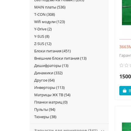
MAIN платы (536)
T-СON (308)
Wifi модули (123)
Y-Drive (2)
Y-SUS (8)
Z-SUS (12)
3663M
Блоки питания (451)
Гаран
Внешние блоки питания (13)
Дешифраторы (13)
Динамики (332)
1500
Другое (64)
Инверторы (113)
В
Матрицы ЖК ТВ (54)
Планки матриц (0)
Пульты (94)
Тюнеры (38)
Запчасти для мониторов (341)