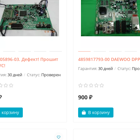
05896-03. Дефект! Прошит
4859817793-00 DAEWOO DPP
VC!
Гарантия:
30 дней
Статус:
Про
тия:
30 дней
Статус:
Проверен
₽
900 ₽
 корзину
В корзину