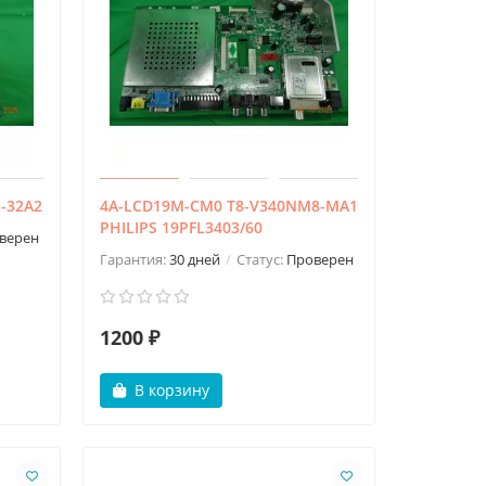
-32A2
4A-LCD19M-CM0 T8-V340NM8-MA1
PHILIPS 19PFL3403/60
верен
Гарантия:
30 дней
Статус:
Проверен
1200 ₽
В корзину