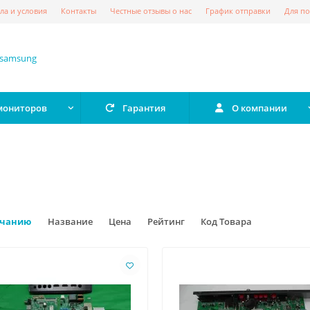
ла и условия
Контакты
Честные отзывы о нас
График отправки
Для по
 мониторов
Гарантия
О компании
лчанию
Название
Цена
Рейтинг
Код Товара