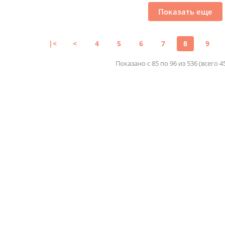
Показать еще
|<
<
4
5
6
7
8
9
Показано с 85 по 96 из 536 (всего 4