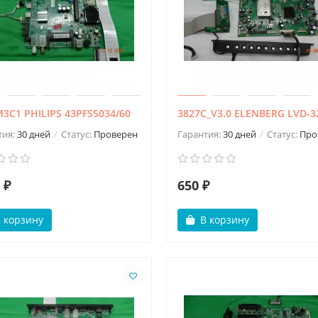
3C1 PHILIPS 43PFS5034/60
3827C_V3.0 ELENBERG LVD-3
тия:
30 дней
Статус:
Проверен
Гарантия:
30 дней
Статус:
Про
 ₽
650 ₽
 корзину
В корзину