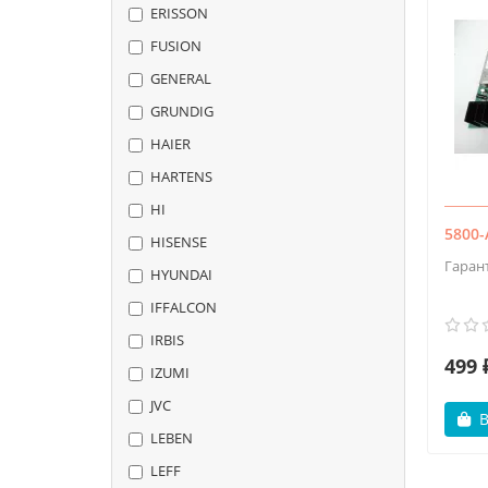
ERISSON
FUSION
GENERAL
GRUNDIG
HAIER
HARTENS
HI
5800
HISENSE
Гаран
HYUNDAI
IFFALCON
IRBIS
499 
IZUMI
JVC
В
LEBEN
LEFF