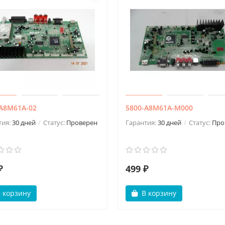
-A8M61A-02
5800-A8M61A-M000
тия:
30 дней
Статус:
Проверен
Гарантия:
30 дней
Статус:
Про
₽
499 ₽
 корзину
В корзину