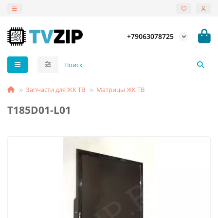
+79063078725
Запчасти для ЖК ТВ
Матрицы ЖК ТВ
T185D01-L01