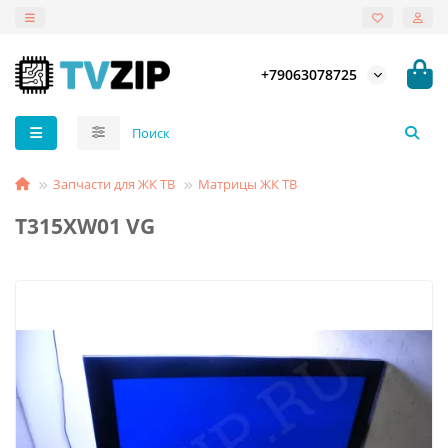
+79063078725
Запчасти для ЖК ТВ
Матрицы ЖК ТВ
T315XW01 VG