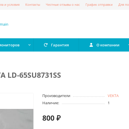
ла и условия
Контакты
Честные отзывы о нас
График отправки
Для по
 мониторов
Гарантия
О компании
A LD-65SU8731SS
Производители
VEKTA
Наличие:
1
800 ₽