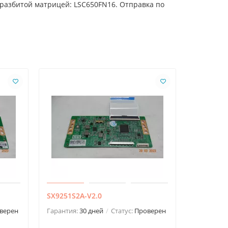
 разбитой матрицей: LSC650FN16. Отправка по
SX9251S2A-V2.0
6870C-04
верен
Гарантия:
30 дней
Статус:
Проверен
Гарантия: