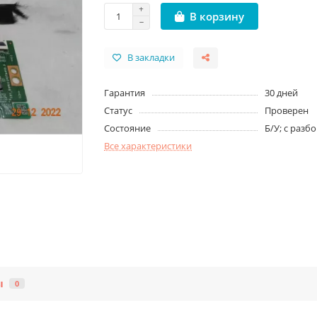
В корзину
В закладки
Гарантия
30 дней
Статус
Проверен
Состояние
Б/У; с разб
Все характеристики
ы
0