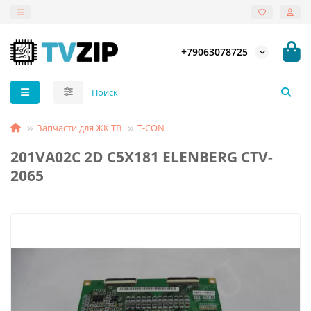
+79063078725
Запчасти для ЖК ТВ
T-СON
201VA02C 2D C5X181 ELENBERG CTV-
2065