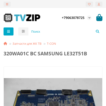
+79063078725
Запчасти для ЖК ТВ
T-СON
320WA01C BC SAMSUNG LE32T51B