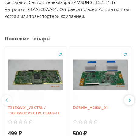
состоянии. Снято с телевизора SAMSUNG LE32T51B с
матрицей: CLAA320WA01. Отправка по всей России почтой
России или транспортной компанией.
Похожие товары
T315XW01_V5 CTRL /
DCBHM_H260A_01
T260XW02 V2 CTRL 05A09-1E
499 ₽
500 ₽