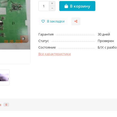
В корзину
В закладки
Гарантия
30 дней
Статус
Проверен
Состояние
Б/У; с разб
Все характеристики
ы
0