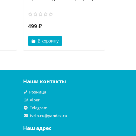
499 ₽
499 ₽
В корзину
В ко
Наши контакты
Розница
Viber
Telegram
tvzip.ru@yandex.ru
Наш адрес