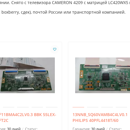
янии. Снято с телевизора CAMERON 4209 с матрицей LC420WX5 (S
 boxberry, сдек), почтой России или транспортной компанией.
F11BMA4C2LV0.3 BBK 55LEX-
13NNB_SQ60VAMB4C4LV0.1
FT2C
PHILIPS 40PFL4418T/60
тия:
30 дней
Статус:
Гарантия:
30 дней
Статус: