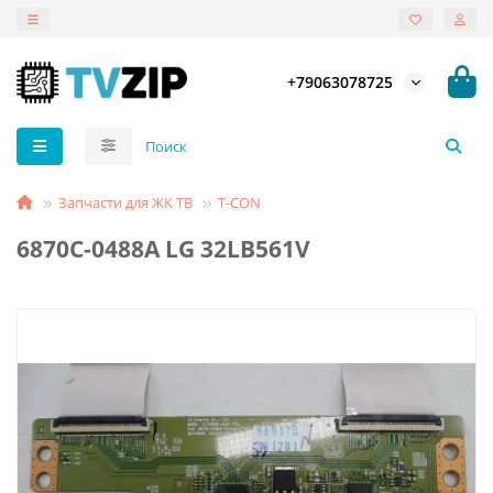
+79063078725
Запчасти для ЖК ТВ
T-СON
6870C-0488A LG 32LB561V