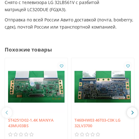
Снято с телевизора LG 32LB561V с разбитой
матрицей LC320DUE (FG)(A3).
Отправка по всей России Авито доставкой (почта, boxberry,
сдек), почтой России или транспортной компанией.
Похожие товары
ST4251D02-1.4K MANYA
T460HW03 46T03-C0K LG
43MU03BS
32LV3700