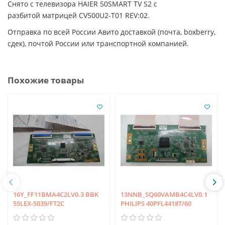
Снято с телевизора HAIER 50SMART TV S2 с
разбитой матрицей CV500U2-T01 REV:02.
Отправка по всей России Авито доставкой (почта, boxberry,
сдек), почтой России или транспортной компанией.
Похожие товары
16Y_FF11BMA4C2LV0.3 BBK
13NNB_SQ60VAMB4C4LV0.1
55LEX-5039/FT2C
PHILIPS 40PFL4418T/60