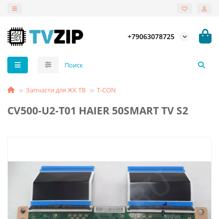
+79063078725
Запчасти для ЖК ТВ
T-СON
CV500-U2-T01 HAIER 50SMART TV S2