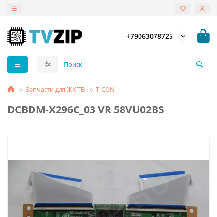
+79063078725
Запчасти для ЖК ТВ
T-СON
DCBDM-X296C_03 VR 58VU02BS