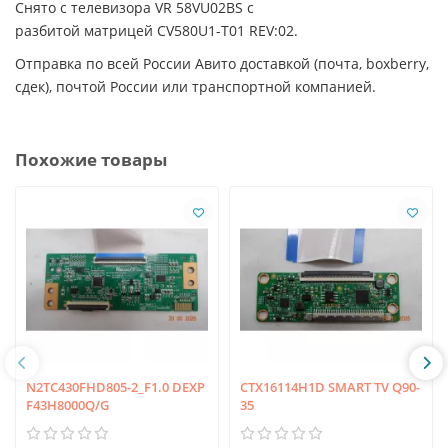
Снято с телевизора VR 58VU02BS с
разбитой матрицей CV580U1-T01 REV:02.
Отправка по всей России Авито доставкой (почта, boxberry,
сдек), почтой России или транспортной компанией.
Похожие товары
N2TC430FHD805-2_F1.0 DEXP
CTX16114H1D SMART TV Q90-
F43H8000Q/G
35