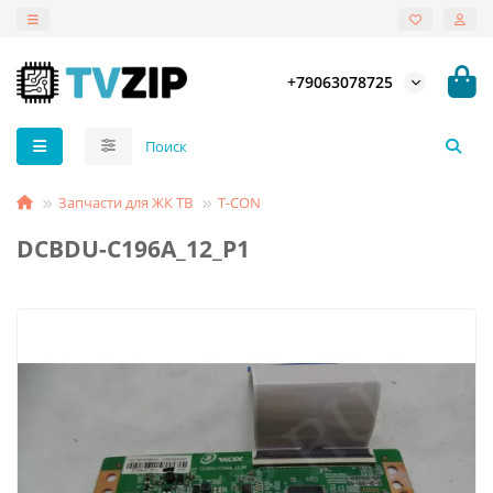
+79063078725
Запчасти для ЖК ТВ
T-СON
DCBDU-C196A_12_P1