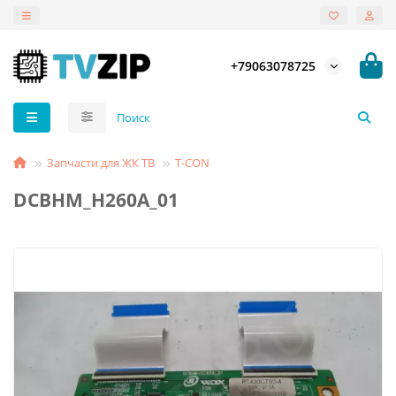
+79063078725
Запчасти для ЖК ТВ
T-СON
DCBHM_H260A_01