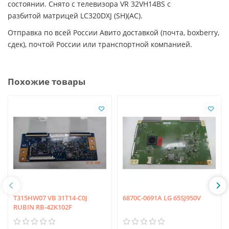
состоянии. Снято с телевизора VR 32VH14BS с
разбитой матрицей LC320DXJ (SH)(AC).
Отправка по всей России Авито доставкой (почта, boxberry,
сдек), почтой России или транспортной компанией.
Похожие товары
T315HW07 VB 31T14-C0J
6870C-0691A LG 65SJ950V
RUBIN RB-42K102F