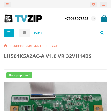
+79063078725
Запчасти для ЖК ТВ
T-СON
LH501K5A2AC-A V1.0 VR 32VH14BS
Лидер продаж!