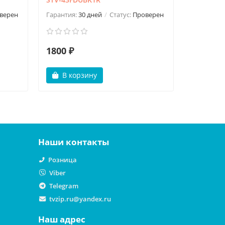
Гарантия:
верен
Гарантия:
30 дней
Статус:
Проверен
1800 ₽
1300 ₽
В корзину
В ко
Наши контакты
Розница
Viber
Telegram
tvzip.ru@yandex.ru
Наш адрес