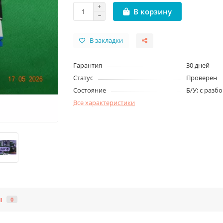
В корзину
В закладки
Гарантия
30 дней
Статус
Проверен
Состояние
Б/У; с разб
Все характеристики
ы
0