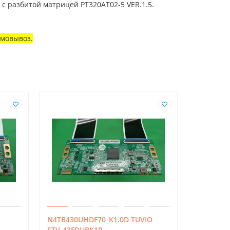
с разбитой матрицей PT320AT02-5 VER.1.5.
амовывоз.
N4TB430UHDF70_K1.0D TUVIO
47-60214
STV-43FDUBK1R