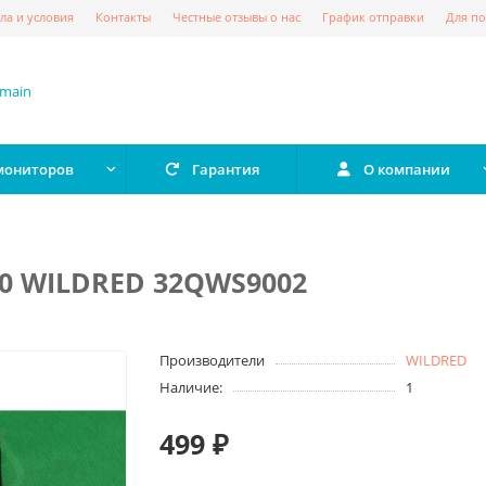
ла и условия
Контакты
Честные отзывы о нас
График отправки
Для по
 мониторов
Гарантия
О компании
0 WILDRED 32QWS9002
Производители
WILDRED
Наличие:
1
499 ₽