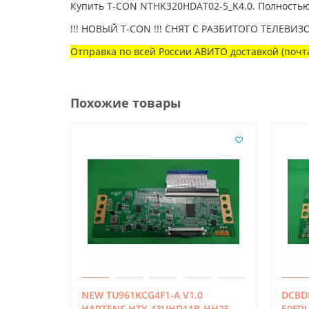
Купить T-CON NTHK320HDAT02-5_K4.0. Полностью 
!!! НОВЫЙ T-CON !!! СНЯТ С РАЗБИТОГО ТЕЛЕВИЗО
Отправка по всей России АВИТО доставкой (почта
Похожие товары
NEW TU961KCG4F1-A V1.0
DCBDP
HARTENS HTY-43UHD11B-HH25
50FD