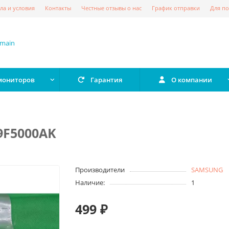
ла и условия
Контакты
Честные отзывы о нас
График отправки
Для по
 мониторов
Гарантия
О компании
9F5000AK
Производители
SAMSUNG
Наличие:
1
499 ₽