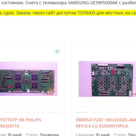
м состоянии. Снято с телевизора SAMSUNG UE39F5000AK с разб
, сдэк). Заказы через сайт доступны ТОЛЬКО для местных, на с
3776TP XB PHILIPS
EBR85417202 18KLE650D-48
9632D/10
REV:0.6 LG 65SM9010PLA
тия:
30 дней
Статус:
Проверен
Гарантия:
30 дней
Статус:
Про