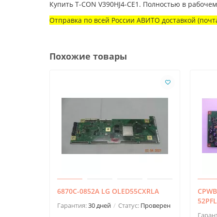
Купить T-CON V390HJ4-CE1. Полностью в рабоче
Отправка по всей России АВИТО доставкой (почта
Похожие товары
6870C-0852A LG OLED55CXRLA
CPWBY
52PFL
Гарантия:
30 дней
Статус:
Проверен
Гаран