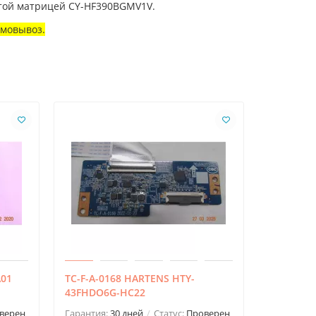
итой матрицей CY-HF390BGMV1V.
амовывоз.
A01
TC-F-A-0168 HARTENS HTY-
GA_60HZ_
43FHDO6G-HC22
40HL933
верен
Гарантия:
30 дней
Статус:
Проверен
Гарантия: