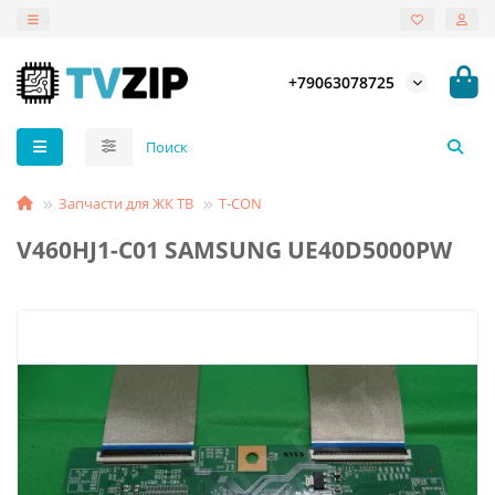
+79063078725
Запчасти для ЖК ТВ
T-СON
V460HJ1-C01 SAMSUNG UE40D5000PW