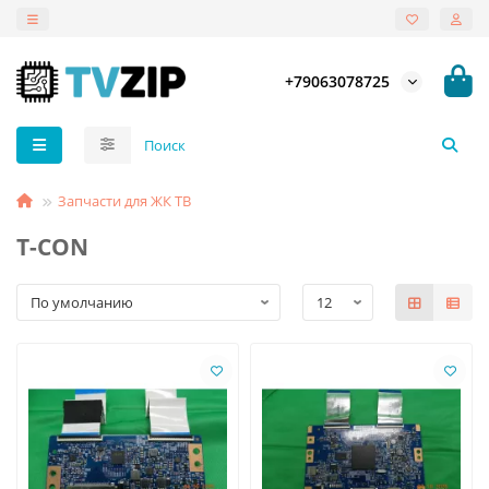
+79063078725
Запчасти для ЖК ТВ
T-СON