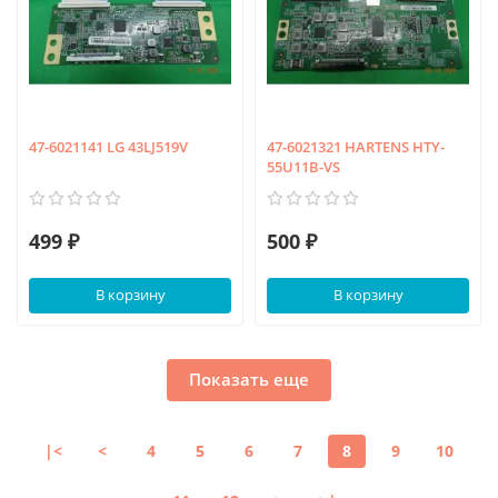
47-6021141 LG 43LJ519V
47-6021321 HARTENS HTY-
55U11B-VS
499 ₽
500 ₽
В корзину
В корзину
Показать еще
|<
<
4
5
6
7
8
9
10