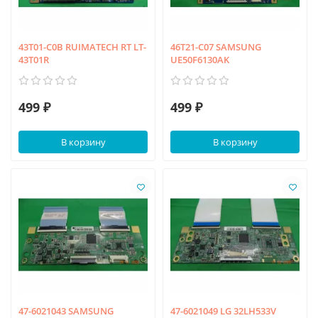
43T01-C0B RUIMATECH RT LT-
46T21-C07 SAMSUNG
43T01R
UE50F6130AK
499 ₽
499 ₽
В корзину
В корзину
47-6021043 SAMSUNG
47-6021049 LG 32LH533V