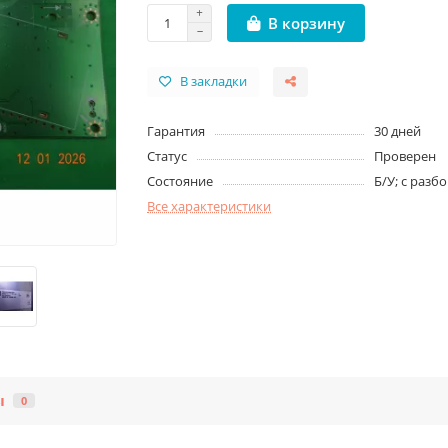
В корзину
В закладки
Гарантия
30 дней
Статус
Проверен
Состояние
Б/У; с разб
Все характеристики
ы
0