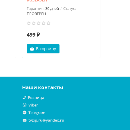
Гарантия:
ПРОВЕРЕ
Гарантия:
30 дней
Статус:
ПРОВЕРЕН
499 ₽
499 ₽
В корзину
В ко
Наши контакты
Розница
Viber
Telegram
tvzip.ru@yandex.ru