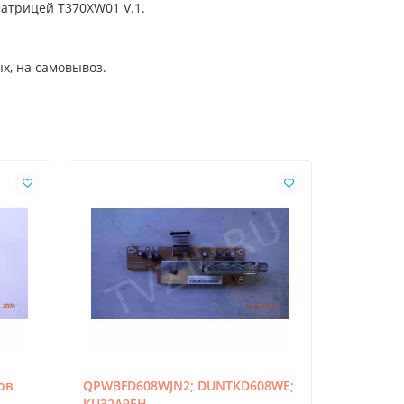
атрицей T370XW01 V.1.
х, на самовывоз.
ов
QPWBFD608WJN2; DUNTKD608WE;
CEH454A;
KU32A9EH