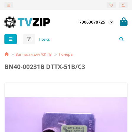
+79063078725
Запчасти для ЖК ТВ
Тюнеры
BN40-00231B DTTX-51B/C3