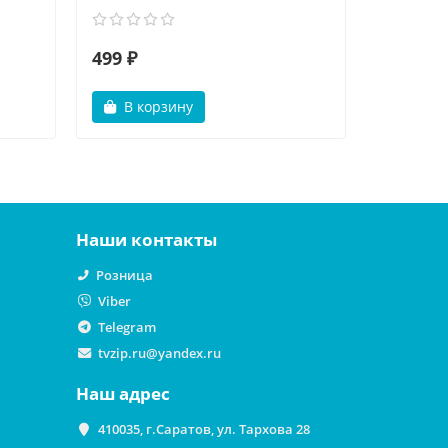
499 ₽
499 ₽
В корзину
В ко
Наши контакты
Розница
Viber
Telegram
tvzip.ru@yandex.ru
Наш адрес
410035, г.Саратов, ул. Тархова 28