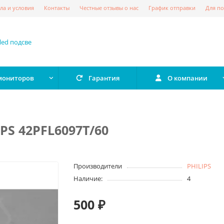
ла и условия
Контакты
Честные отзывы о нас
График отправки
Для по
 мониторов
Гарантия
О компании
PS 42PFL6097T/60
Производители
PHILIPS
Наличие:
4
500 ₽