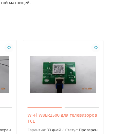
итой матрицей.
Wi-Fi W8ER2500 для телевизоров
Wi-Fi CD
TCL
телевизо
верен
Гарантия:
30 дней
Статус:
Проверен
Гарантия: