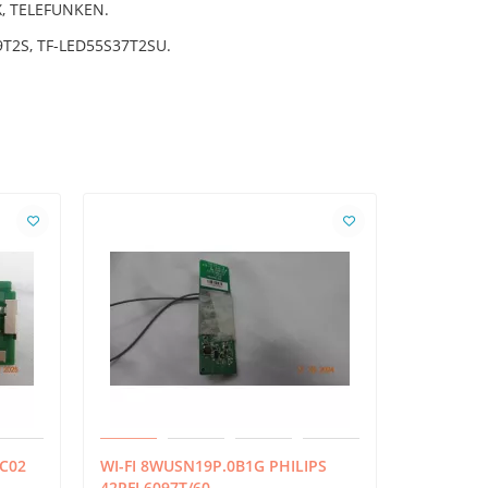
X, TELEFUNKEN.
T2S, TF-LED55S37T2SU.
BC02
WI-FI 8WUSN19P.0B1G PHILIPS
Wi-Fi EA
42PFL6097T/60
телевизо