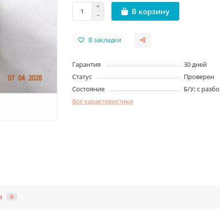
В корзину
В закладки
Гарантия
30 дней
Статус
Проверен
Состояние
Б/У; с разб
Все характеристики
ы
0