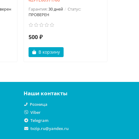
верен
Гарантия:
30 дней
Статус:
Гарантия:
ПРОВЕРЕН
500 ₽
499 ₽
В корзину
В ко
Наши контакты
Розница
Viber
Telegram
tvzip.ru@yandex.ru