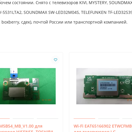
бочем состоянии. Снято с телевизоров KIVI, MYSTERY, SOUNDMA
V-5531LTA2, SOUNDMAX SW-LED32M04S, TELEFUNKEN TF-LED32S39
 boxberry, сдек), почтой России или транспортной компанией.
 M5B54_MB_V1.00 для
Wi-Fi EAT65166902 ETWCFM
изоров HISENSE, TOSHIBA
для телевизоров LG