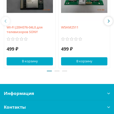
WI-FI J20H076-04L0 для
W5AM2511
телевизоров SONY
499 ₽
499 ₽
В корзину
В корзину
Информация
Контакты