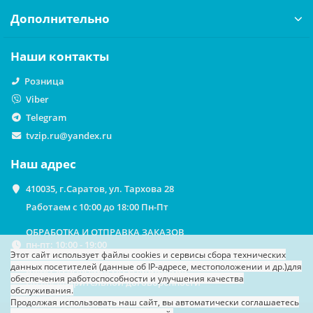
Дополнительно
Наши контакты
Розница
Viber
Telegram
tvzip.ru@yandex.ru
Наш адрес
410035, г.Саратов, ул. Тархова 28
Работаем с 10:00 до 18:00 Пн-Пт
ОБРАБОТКА И ОТПРАВКА ЗАКАЗОВ
пн-пт: 10:00 - 19:00
Этот сайт использует файлы cookies
и сервисы сбора технических
данных посетителей (данные об IP-адресе, местоположении и др.)
для
ВЫДАЧА ЗАКАЗОВ НА САМОВЫВОЗ
обеспечения работоспособности и улучшения качества
По предварительной договоренности
обслуживания.
Продолжая использовать наш сайт, вы автоматически соглашаетесь