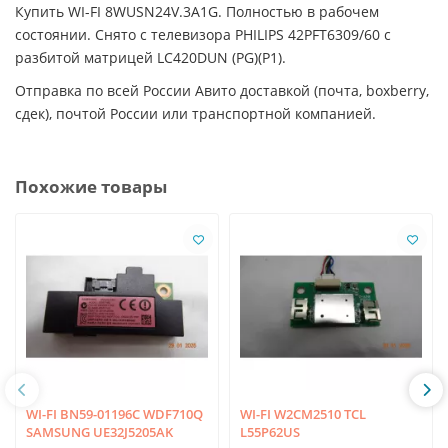
Купить WI-FI 8WUSN24V.3A1G. Полностью в рабочем
состоянии. Снято с телевизора PHILIPS 42PFT6309/60 с
разбитой матрицей LC420DUN (PG)(P1).
Отправка по всей России Авито доставкой (почта, boxberry,
сдек), почтой России или транспортной компанией.
Похожие товары
WI-FI BN59-01196C WDF710Q
WI-FI W2CM2510 TCL
SAMSUNG UE32J5205AK
L55P62US