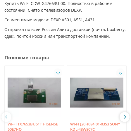
Купить Wi-Fi CDW-G47663U-00. Полностью в рабочем
состоянии. Снято с телевизоров DEXP.
Совместимые модели: DEXP A501, A551, A431.
Отправка по всей России Авито доставкой (почта, boxberry,
сдек), почтой России или транспортной компанией.
Похожие товары
WI-FI TX7653BU51T HISENSE
WI-FI J20H084.01-03S3 SONY
50E7HQ
KDL-43W807C