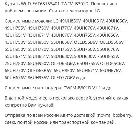
Купить Wi-Fi EAT63153401 TWFM-B301D. Полностью в
рабочем состоянии. Снято с телевизоров LG.
Совместимые модели: LG 49UH850V, 49UH651V, 49UH656V,
49UH755V, 49UH750V, 49UH770V, 49UH676V, 49UH671V,
43UH651V, 43UH671V, 43UH676V, 43UH755V, 43UH656V,
43UH750V, 55UH850V, 55UH656V, OLED55B6V, OLED55C6V,
55UH950V, 55UH770V, 55UH755V, 55UH750V, 55UH676V,
55UH671V, 55UH651V, 58UH630V, 50UH630V, 75UH855V,
75UH780V, 65UH950V, OLED65G6V, 65UH755V, OLED65C6V,
65UH770V, OLED65B6V, 65UH850V, 65UH671V, 65UH676V,
60UH676V, 86UH955V, OLED77G6V и др.
Совместимые партномера: TWFM-B301D V1.1 и др.
В данной модели есть несколько версий, уточняйте какая
конкретно Вам нужна!!!
Отправка по всей России Авито доставкой (почта, boxberry,
сдек), почтой России или транспортной компанией.